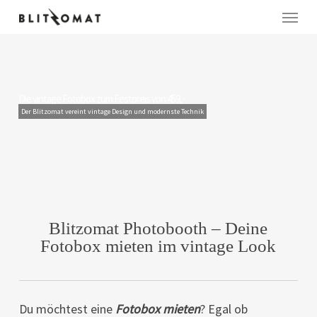
Skip
Menu
to
main
content
Die vintage Fotobox zum Festpreis von 459,-
Der Blitzomat vereint vintage Design und modernste Technik
Blitzomat Photobooth – Deine
Echte Fotos für echte Momente
In sekundenschnelle ausgedruckt. Natürlich in deinem Wunschlayout.
Fotobox mieten im vintage Look
Du möchtest eine
F
otobox mieten
? Egal ob