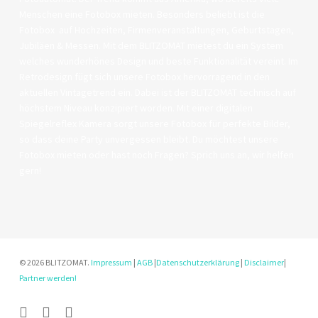
Menschen eine Fotobox mieten. Besonders beliebt ist die
Fotobox auf Hochzeiten, Firmenveranstaltungen, Geburtstagen,
Jubiläen & Messen. Mit dem BLITZOMAT mietest du ein System
welches wunderhönes Design und beste Funktionalität vereint. Im
Retrodesign fügt sich unsere Fotobox hervorragend in den
aktuellen Vintagetrend ein. Dabei ist der BLITZOMAT technisch auf
höchstem Niveau konzipiert worden. Mit einer digitalen
Spiegelreflex Kamera sorgt unsere Fotobox für perfekte Bilder,
so dass deine Party unvergessen bleibt. Du möchtest unsere
Fotobox mieten oder hast noch Fragen? Sprich uns an, wir helfen
gern!
© 2026 BLITZOMAT.
Impressum
|
AGB
|
Datenschutzerklärung
|
Disclaimer
|
Partner werden!
facebook
youtube
instagram