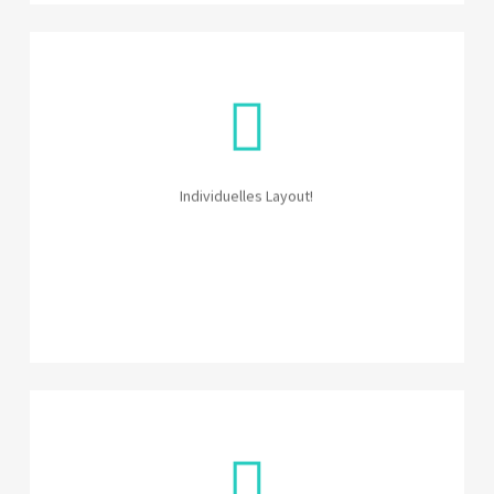
Individuelles Layout
Wir stimmen vor deiner Veranstaltung das
Layout deiner Fotos ab. Natürlich auch mit
deinem individuellen Wunschtext.
Individuelles Layout!
Fotoflatrate