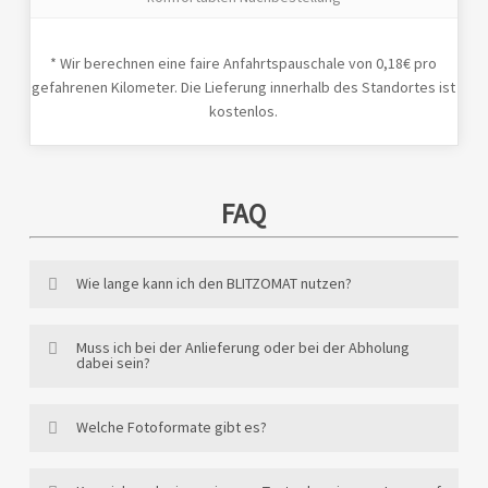
* Wir berechnen eine faire Anfahrtspauschale von 0,18€ pro
gefahrenen Kilometer. Die Lieferung innerhalb des Standortes ist
kostenlos.
FAQ
Wie lange kann ich den BLITZOMAT nutzen?
Die Nutzung unserer Fotobox ist für die gesamte
Muss ich bei der Anlieferung oder bei der Abholung
Veranstaltung unbegrenzt! Das heißt wir holen den
dabei sein?
BLITZOMAT erst am Folgetag der Veranstaltung wieder ab
und du kannst unbegrenzten Fotospaß genießen!
Nein, das ist nicht zwingend notwendig. Wir klären für
Welche Fotoformate gibt es?
gewöhnlich den Auf- und Abbau mit der
Veranstaltungslocation direkt ab und geben dir die Zeiten
Du hast die Wahl zwischen einem 10×15 Foto oder einem
per Mail durch. Somit kannst du dich um wichtigere Dinge