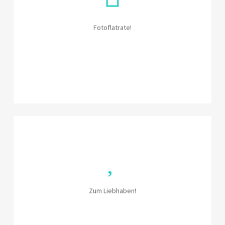
Unsere Fotoflatrate garantiert dir
unbegrenzten Fotospaß. Ohne Wenn und
Aber für den ganzen Abend!
Fotoflatrate!
Zum Liebhaben
Unser BLITZOMAT im Retrodesign und vintage
Look ist eine echter Hingucker für dein Event.
Zum Liebhaben!