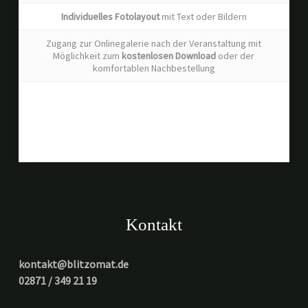
Individuelles Fotolayout
mit Text oder Bildern
Zugang zur Onlinegalerie nach der Veranstaltung mit
Möglichkeit zum
kostenlosen Download
oder der
komfortablen Nachbestellung
* Wir berechnen eine faire Anfahrtspauschale von 0,18€ pro
gefahrenen Kilometer. Die Lieferung innerhalb des Standortes ist
kostenlos.
Kontakt
kontakt@blitzomat.de
02871 / 349 21 19