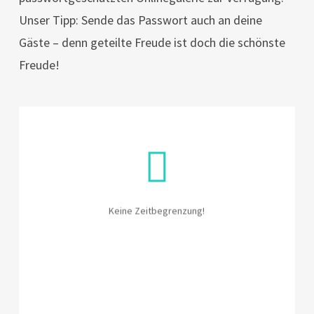
Unser Tipp: Sende das Passwort auch an deine
Gäste – denn geteilte Freude ist doch die schönste
Freude!
Keine Zeitbegrenzung
Der BLITZOMAT steht dir für die gesamte
Veranstaltung ohne zeitliche Begrenzung zur
Verfügung.
Keine Zeitbegrenzung!