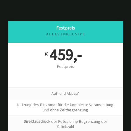
Festpreis
ALLES INKLUSIVE
459,-
€
Festpreis
Das komplette Paket. Keine versteckten Kosten oder
undurchsichtige Preisstrukturen:
Auf- und Abbau*
Nutzung des Blitzomat für die komplette Veranstaltung
und
ohne Zeitbegrenzung
Direktausdruck
der Fotos ohne Begrenzung der
Stückzahl