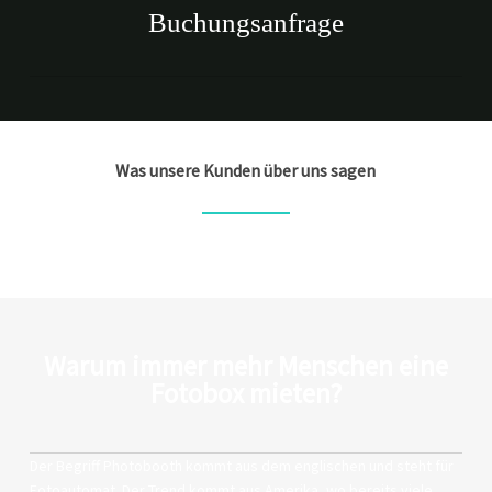
Buchungsanfrage
Was unsere Kunden über uns sagen
Warum immer mehr Menschen eine
Fotobox mieten?
Der Begriff Photobooth kommt aus dem englischen und steht für
Fotoautomat. Der Trend kommt aus Amerika, wo bereits viele