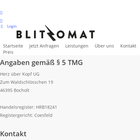
Skip
to
facebook
main
instagram
Login
content
Impressum
Startseite
Jetzt Anfragen
Leistungen
Über uns
Kontakt
Preis
Angaben gemäß § 5 TMG
Herz über Kopf UG
Zum Waldschlösschen 19
46395 Bocholt
Handelsregister: HRB18241
Registergericht: Coesfeld
Kontakt